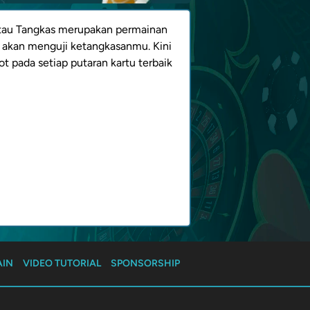
tau Tangkas merupakan permainan
ng akan menguji ketangkasanmu. Kini
 pada setiap putaran kartu terbaik
AIN
VIDEO TUTORIAL
SPONSORSHIP