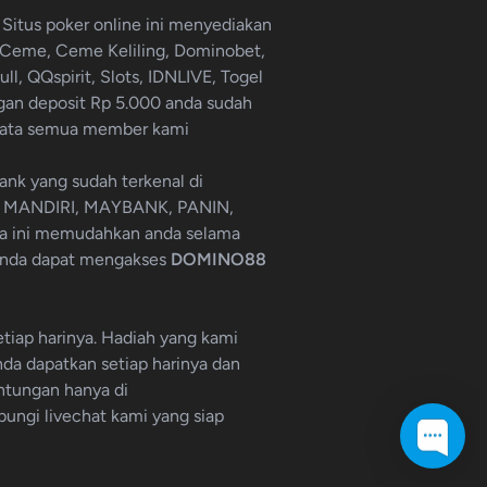
 Situs poker online ini menyediakan
 Ceme, Ceme Keliling, Dominobet,
l, QQspirit, Slots, IDNLIVE, Togel
gan deposit Rp 5.000 anda sudah
-data semua member kami
nk yang sudah terkenal di
AGA, MANDIRI, MAYBANK, PANIN,
 ini memudahkan anda selama
 anda dapat mengakses
DOMINO88
tiap harinya. Hadiah yang kami
anda dapatkan setiap harinya dan
ntungan hanya di
bungi livechat kami yang siap