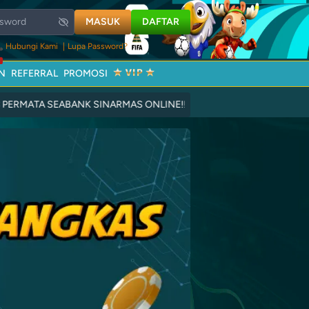
MASUK
DAFTAR
 Hubungi Kami
|
Lupa Password?
N
REFERRAL
PROMOSI
PERMATA SEABANK SINARMAS ONLINE!!!
6/8/2026 - KINI HADIR GAME