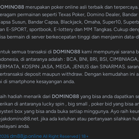
DOMINO88
merupakan poker online asli terbaik dan terpercaya.
eragam permainan seperti Texas Poker, Domino Dealer, Bandar
apsa Susun, Bandar Capsa, Blackjack, Omaha, Super10, Superbul
an E-SPORT, sportbook, E-lottery dan MM Tangkas. Cukup den
isa bermain di server berkecepatan tinggi dan menjamin data
ntuk semua transaksi di
DOMINO88
kami mempunyai sarana ba
ndonesia, di antaranya adalah : BCA, BNI, BRI, BSI, CIMBNI
ERMATA, KOSPIN JASA, MEGA, JENIUS dan SINARMAS. sarana
ertransaksi deposit maupun withdraw. Dengan kemudahan ini
ni di smartphone kesayangan anda.
aih hadiah menarik dari
DOMINO88
yang bisa anda dapatkan se
erikan di antaranya lucky spin , big small , poker bid yang bisa 
ysteri box yang bisa anda buka setiap minggunya. Ayo raih keu
ejakdomino88.net. jika ada keluhan atau pertanyaan silahkan hu
elayani anda.
dm88jp.online
2026
All Right Reserved | 18+